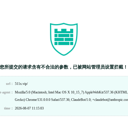
您所提交的请求含有不合法的参数，已被网站管理员设置拦截！
url：
511x.vip/
r-agent：
Mozilla/5.0 (Macintosh; Intel Mac OS X 10_15_7) AppleWebKit/537.36 (KHTML,
Gecko) Chrome/131.0.0.0 Safari/537.36; ClaudeBot/1.0; +claudebot@anthropic.co
time：
2026-08-07 11:15:03